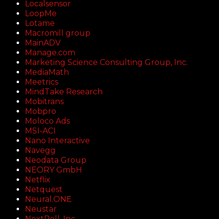
Localsensor
LoopMe
Lotame
Macromill group
MainADV
Manage.com
Marketing Science Consulting Group, Inc.
MediaMath
Meetrics
MindTake Research
Mobitrans
Mobpro
Moloco Ads
MSI-ACI
Nano Interactive
Navegg
Neodata Group
NEORY GmbH
Netflix
Netquest
Neural.ONE
Neustar
NextRoll, Inc.