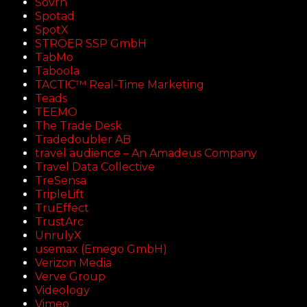
Sovrn
Spotad
SpotX
STRÖER SSP GmbH
TabMo
Taboola
TACTIC™ Real-Time Marketing
Teads
TEEMO
The Trade Desk
Tradedoubler AB
travel audience – An Amadeus Company
Travel Data Collective
TreSensa
TripleLift
TruEffect
TrustArc
UnrulyX
usemax (Emego GmbH)
Verizon Media
Verve Group
Videology
Vimeo