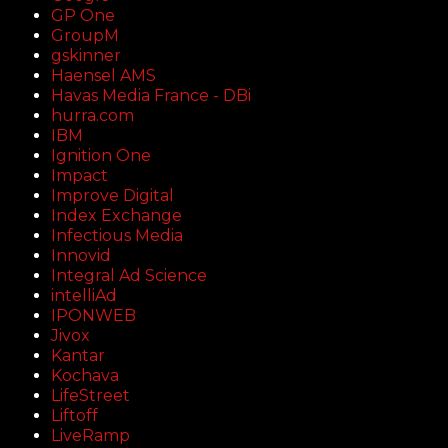
GP One
GroupM
gskinner
Haensel AMS
Havas Media France - DBi
hurra.com
IBM
Ignition One
Impact
Improve Digital
Index Exchange
Infectious Media
Innovid
Integral Ad Science
intelliAd
IPONWEB
Jivox
Kantar
Kochava
LifeStreet
Liftoff
LiveRamp