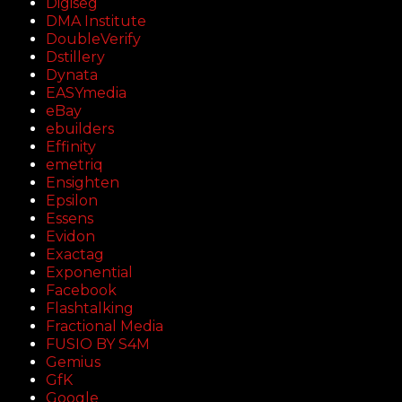
Digiseg
DMA Institute
DoubleVerify
Dstillery
Dynata
EASYmedia
eBay
ebuilders
Effinity
emetriq
Ensighten
Epsilon
Essens
Evidon
Exactag
Exponential
Facebook
Flashtalking
Fractional Media
FUSIO BY S4M
Gemius
GfK
Google