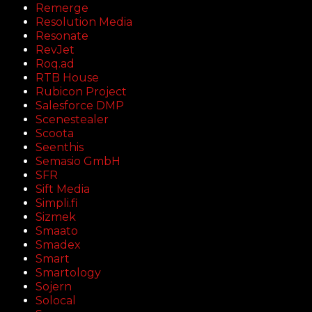
Remerge
Resolution Media
Resonate
RevJet
Roq.ad
RTB House
Rubicon Project
Salesforce DMP
Scenestealer
Scoota
Seenthis
Semasio GmbH
SFR
Sift Media
Simpli.fi
Sizmek
Smaato
Smadex
Smart
Smartology
Sojern
Solocal