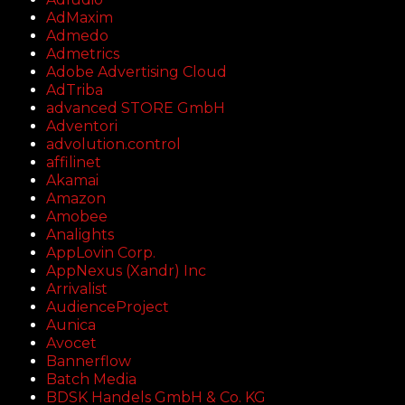
AdMaxim
Admedo
Admetrics
Adobe Advertising Cloud
AdTriba
advanced STORE GmbH
Adventori
advolution.control
affilinet
Akamai
Amazon
Amobee
Analights
AppLovin Corp.
AppNexus (Xandr) Inc
Arrivalist
AudienceProject
Aunica
Avocet
Bannerflow
Batch Media
BDSK Handels GmbH & Co. KG