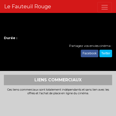
Le Fauteuil Rouge
Durée :
Partagez vos envies cinéma :
Facebook
Twitter
LIENS COMMERCIAUX
Ces liens commerciaux sont totalement indépendants et sans lien avec les
offres et l'achat de place en ligne du cinéma.