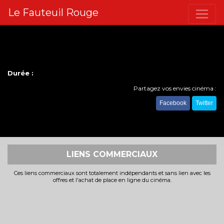
Le Fauteuil Rouge
Durée :
Partagez vos envies cinéma :
Facebook
Twitter
LIENS COMMERCIAUX
Ces liens commerciaux sont totalement indépendants et sans lien avec les
offres et l'achat de place en ligne du cinéma.