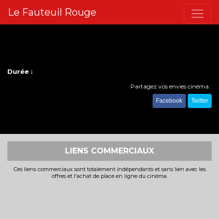
Le Fauteuil Rouge
Durée :
Partagez vos envies cinéma :
Facebook
Twitter
LIENS COMMERCIAUX
Ces liens commerciaux sont totalement indépendants et sans lien avec les
offres et l'achat de place en ligne du cinéma.