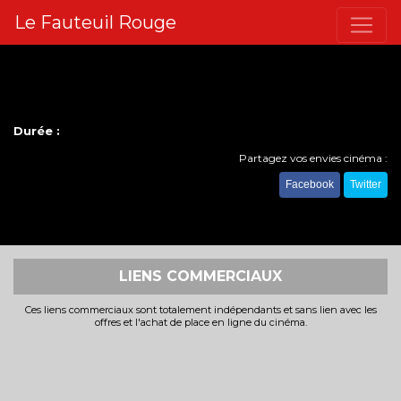
Le Fauteuil Rouge
Durée :
Partagez vos envies cinéma :
Facebook
Twitter
LIENS COMMERCIAUX
Ces liens commerciaux sont totalement indépendants et sans lien avec les
offres et l'achat de place en ligne du cinéma.