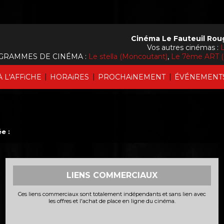
Cinéma Le Fauteuil Rou
Vos autres cinémas :
L
GRAMMES DE CINÉMA :
Le stella (Moncoutant)
,
Le 7ème ART (
|
|
|
À L'AFFiCHE
HORAiRES
PROCHAiNEMENT
ÉVÉNEMENT
e :
LIENS COMMERCIAUX
Ces liens commerciaux sont totalement indépendants et sans lien avec
les offres et l'achat de place en ligne du cinéma.