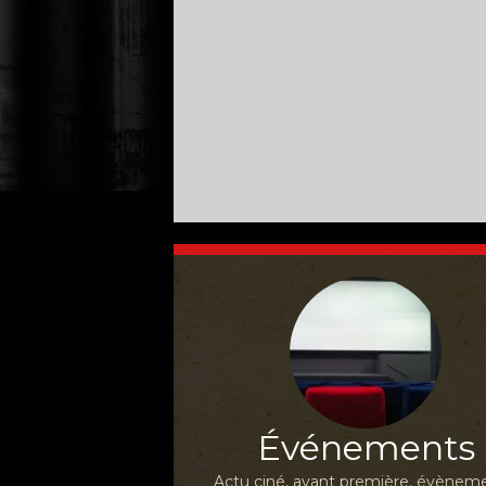
Événements
Actu ciné, avant première, évèneme