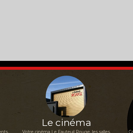
Le cinéma
nts,
Votre cinéma Le Fauteuil Rouge, les salles,
Co