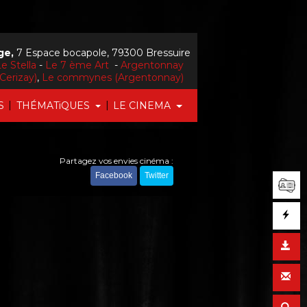
ge,
7 Espace bocapole, 79300 Bressuire
e Stella
-
Le 7 ème Art
-
Argentonnay
Cerizay)
,
Le commynes (Argentonnay)
|
|
S
THÉMATiQUES
LE CINEMA
Partagez vos envies cinéma :
Facebook
Twitter