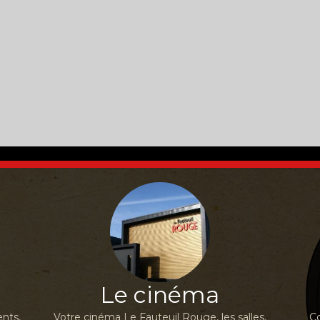
Le cinéma
nts,
Votre cinéma Le Fauteuil Rouge, les salles,
Co