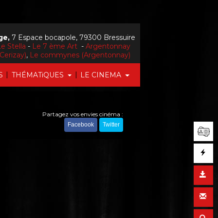
ge,
7 Espace bocapole, 79300 Bressuire
e Stella
-
Le 7 ème Art
-
Argentonnay
Cerizay)
,
Le commynes (Argentonnay)
|
|
S
THÉMATiQUES
LE CINEMA
Partagez vos envies cinéma :
Facebook
Twitter