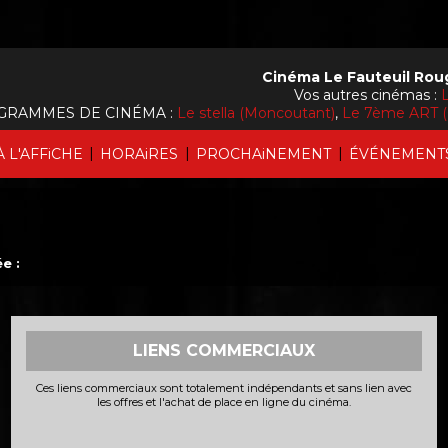
Cinéma Le Fauteuil Rou
Vos autres cinémas :
L
GRAMMES DE CINÉMA :
Le stella (Moncoutant)
,
Le 7ème ART (
|
|
|
À L'AFFiCHE
HORAiRES
PROCHAiNEMENT
ÉVÉNEMENT
e :
LIENS COMMERCIAUX
Ces liens commerciaux sont totalement indépendants et sans lien avec
les offres et l'achat de place en ligne du cinéma.