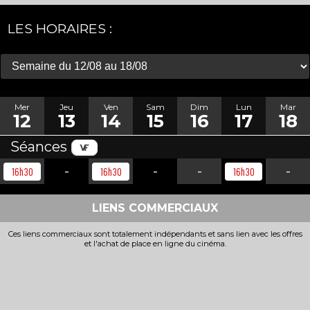
LES HORAIRES :
Mer
Jeu
Ven
Sam
Dim
Lun
Mar
12
13
14
15
16
17
18
Séances
-
-
-
-
16h30
16h30
16h30
LIENS COMMERCIAUX
Ces liens commerciaux sont totalement indépendants et sans lien avec les offres
et l'achat de place en ligne du cinéma.