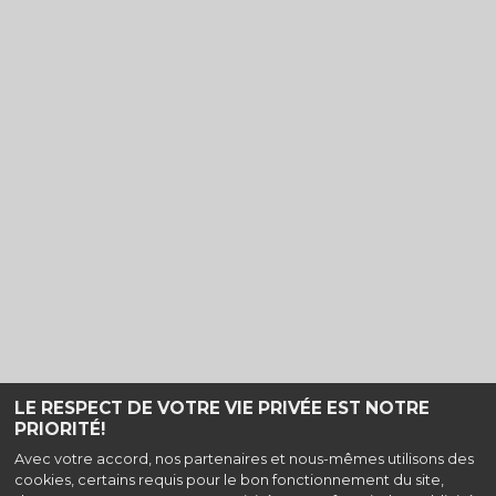
LE RESPECT DE VOTRE VIE PRIVÉE EST NOTRE
PRIORITÉ!
Avec votre accord, nos partenaires et nous-mêmes utilisons des
cookies, certains requis pour le bon fonctionnement du site,
Haut de page