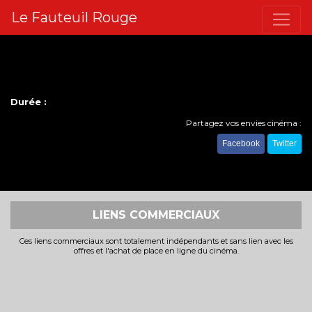
Le Fauteuil Rouge
Durée :
Partagez vos envies cinéma :
Facebook
Twitter
LIENS COMMERCIAUX
Ces liens commerciaux sont totalement indépendants et sans lien avec les
offres et l'achat de place en ligne du cinéma.