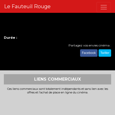
Le Fauteuil Rouge
Durée :
Partagez vos envies cinéma :
Facebook
Twitter
LIENS COMMERCIAUX
Ces liens commerciaux sont totalement indépendants et sans lien avec les
offres et l'achat de place en ligne du cinéma.