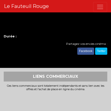
Le Fauteuil Rouge
Durée :
Partagez vos envies cinéma :
Facebook
Twitter
LIENS COMMERCIAUX
Ces liens commerciaux sont totalement indépendants et sans lien avec les
offres et l'achat de place en ligne du cinéma.