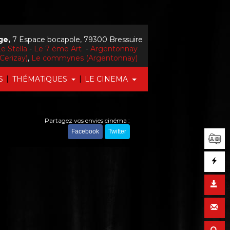
ge,
7 Espace bocapole, 79300 Bressuire
e Stella
-
Le 7 ème Art
-
Argentonnay
Cerizay)
,
Le commynes (Argentonnay)
|
|
S
THÉMATiQUES
LE CINEMA
Partagez vos envies cinéma :
Facebook
Twitter