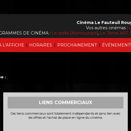
Cinéma Le Fauteuil Rou
Vos autres cinémas :
L
GRAMMES DE CINÉMA :
Le stella (Moncoutant)
,
Le 7ème ART (
|
|
|
À L'AFFiCHE
HORAiRES
PROCHAiNEMENT
ÉVÉNEMENT
e :
LIENS COMMERCIAUX
Ces liens commerciaux sont totalement indépendants et sans lien avec
les offres et l'achat de place en ligne du cinéma.