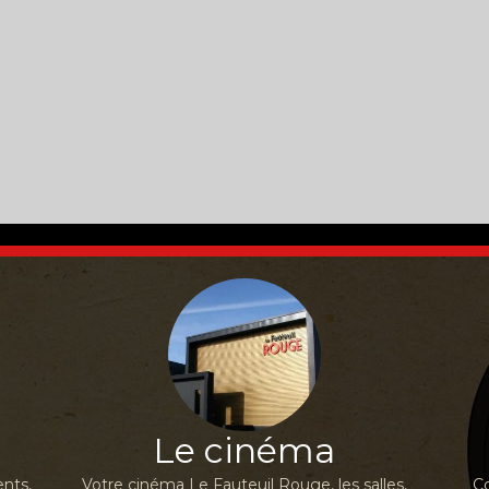
Le cinéma
nts,
Votre cinéma Le Fauteuil Rouge, les salles,
Co