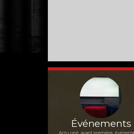
Événements
Actu ciné, avant première, évèneme