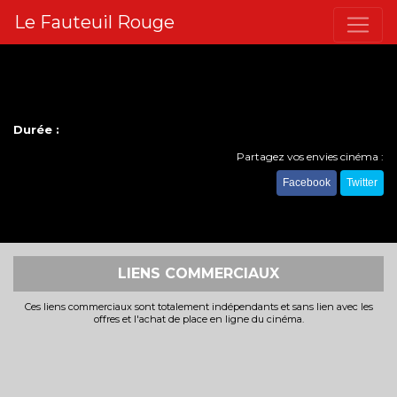
Le Fauteuil Rouge
Durée :
Partagez vos envies cinéma :
Facebook
Twitter
LIENS COMMERCIAUX
Ces liens commerciaux sont totalement indépendants et sans lien avec les
offres et l'achat de place en ligne du cinéma.