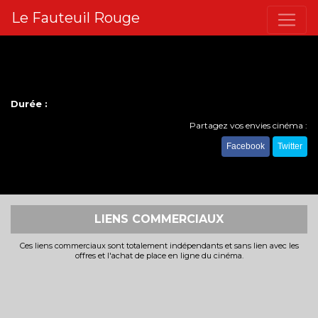
Le Fauteuil Rouge
Durée :
Partagez vos envies cinéma :
Facebook
Twitter
LIENS COMMERCIAUX
Ces liens commerciaux sont totalement indépendants et sans lien avec les
offres et l'achat de place en ligne du cinéma.