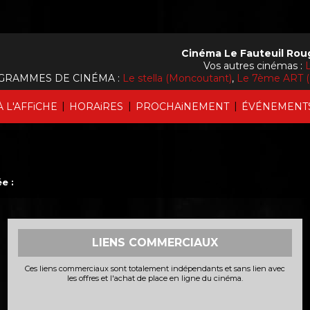
Cinéma Le Fauteuil Rou
Vos autres cinémas :
L
GRAMMES DE CINÉMA :
Le stella (Moncoutant)
,
Le 7ème ART (
|
|
|
À L'AFFiCHE
HORAiRES
PROCHAiNEMENT
ÉVÉNEMENT
e :
LIENS COMMERCIAUX
Ces liens commerciaux sont totalement indépendants et sans lien avec
les offres et l'achat de place en ligne du cinéma.