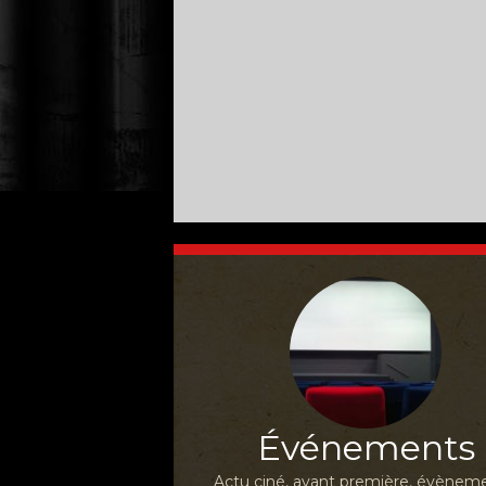
Événements
Actu ciné, avant première, évèneme