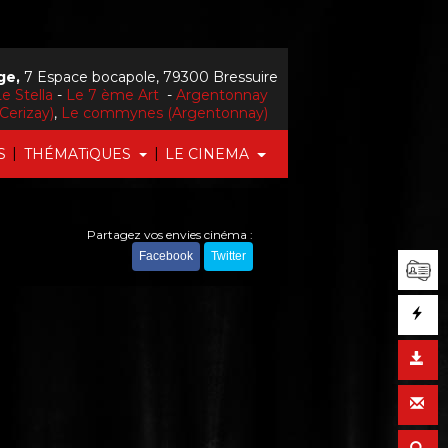
ge,
7 Espace bocapole, 79300 Bressuire
e Stella
-
Le 7 ème Art
-
Argentonnay
Cerizay)
,
Le commynes (Argentonnay)
|
|
S
THÉMATiQUES
LE CINEMA
Partagez vos envies cinéma :
Facebook
Twitter