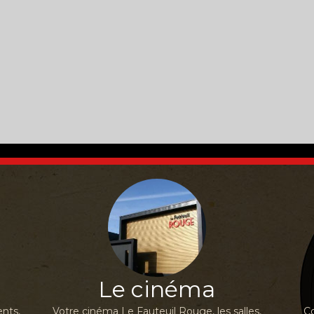
Le cinéma
nts,
Votre cinéma Le Fauteuil Rouge, les salles,
Co