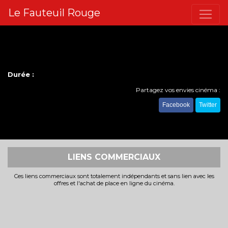
Le Fauteuil Rouge
Durée :
Partagez vos envies cinéma :
Facebook
Twitter
LIENS COMMERCIAUX
Ces liens commerciaux sont totalement indépendants et sans lien avec les
offres et l'achat de place en ligne du cinéma.