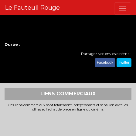
Le Fauteuil Rouge
Durée :
Partagez vos envies cinéma :
Facebook
Twitter
LIENS COMMERCIAUX
Ces liens commerciaux sont totalement indépendants et sans lien avec les
offres et l'achat de place en ligne du cinéma.