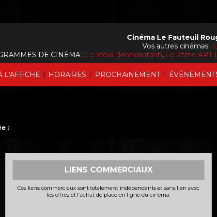
Cinéma Le Fauteuil Rou
Vos autres cinémas :
L
GRAMMES DE CINÉMA :
Le stella (Moncoutant)
,
Le 7ème ART (
|
|
|
À L'AFFiCHE
HORAiRES
PROCHAiNEMENT
ÉVÉNEMENT
e :
LIENS COMMERCIAUX
Ces liens commerciaux sont totalement indépendants et sans lien avec
les offres et l'achat de place en ligne du cinéma.