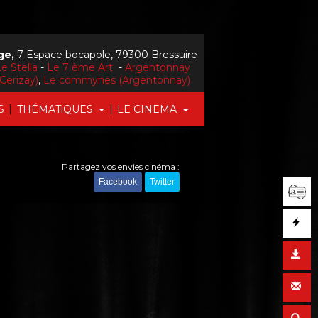
ge,
7 Espace bocapole, 79300 Bressuire
e Stella
-
Le 7 ème Art
-
Argentonnay
Cerizay)
,
Le commynes (Argentonnay)
|
|
S
THÉMATiQUES
LE CINEMA
Partagez vos envies cinéma :
Facebook
Twitter