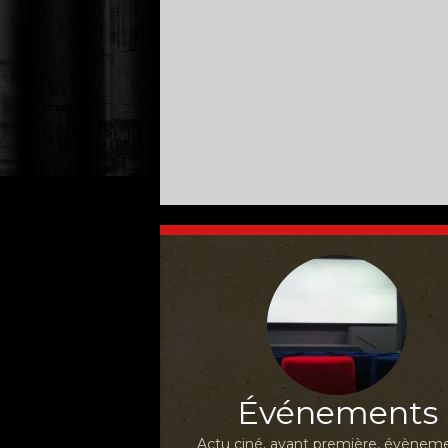
Événements
Actu ciné, avant première, évèneme